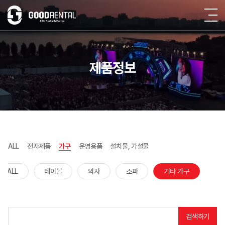
제품정보
ALL
전자제품
가구
운영용품
설치물, 가설물
ALL
테이블
의자
소파
기타 가구
검색하기