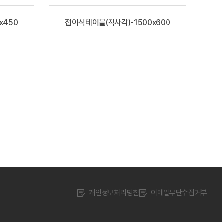
x450
접이식테이블(직사각)-1500x600
개인정보처리방침
이메일무단수집거부