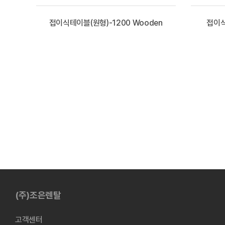
접이식테이블(원형)-1200 Wooden
접이식
(주)조은렌탈
고객센터