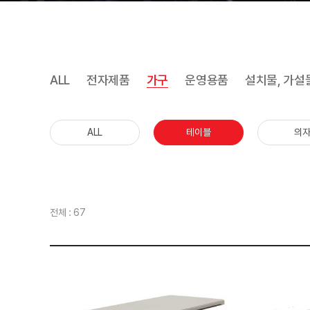
ALL
전자제품
가구
운영용품
설치물, 가설
ALL
테이블
의
전체 : 67