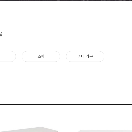
물
자
소파
기타 가구