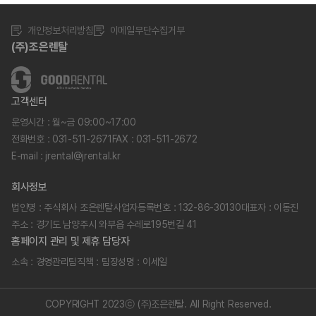
개인정보처리방침
이메일무단수집거부
(주)조은렌탈
고객센터
운영시간 : 월~금 09:00~17:00
전화번호 : 031-511-2671
FAX : 031-511-2672
E-mail : jrental@jrental.kr
회사정보
법인명 : 주식회사 조은렌탈
사업자등록번호 : 132-86-30130
대표자 : 이동진
주소 : 경기도 남양주시 와부읍 수레로195번길 41
홈페이지 관리 및 제휴 담당자
소속 : 경영관리팀
직책 : 팀장
성명 : 이세일
COPYRIGHT 2023ⓒ (주)조은렌탈. All Right Reserved.