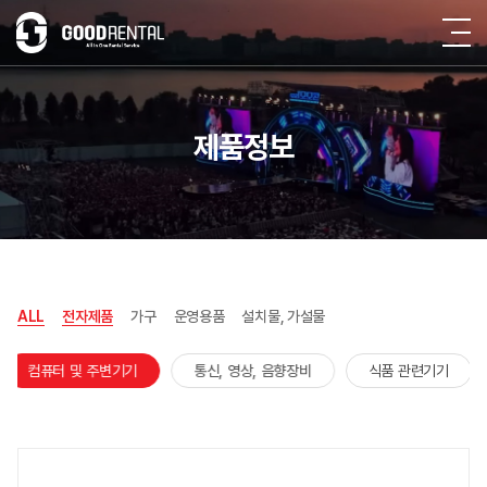
제품정보
ALL
전자제품
가구
운영용품
설치물, 가설물
컴퓨터 및 주변기기
통신, 영상, 음향장비
식품 관련기기