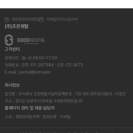
개인정보처리방침
이메일무단수집거부
(주)조은렌탈
고객센터
운영시간 : 월~금 09:00~17:00
전화번호 : 031-511-2671
FAX : 031-511-2672
E-mail : jrental@jrental.kr
회사정보
법인명 : 주식회사 조은렌탈
사업자등록번호 : 132-86-30130
대표자 : 이동진
주소 : 경기도 남양주시 와부읍 수레로195번길 41
홈페이지 관리 및 제휴 담당자
소속 : 경영관리팀
직책 : 팀장
성명 : 이세일